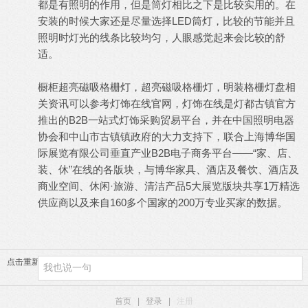
都是有照明的作用，但是筒灯相比之下是比较实用的。在
安装的时候大家还是尽量选择LED筒灯，比较的节能并且
照明时灯光的线条比较均匀，人眼感觉起来会比较的舒
适。
橱柜超亮磁吸格栅灯
，
超亮磁吸格栅灯
，
明装格栅灯盘
相
关资讯可以参考灯饰在线官网，灯饰在线是灯都古镇官方
推出的B2B一站式灯饰采购贸易平台，并在中国照明电器
协会和中山市古镇镇政府的大力支持下，联合上海博华国
际展览有限公司垂直产业B2B电子商务平台——“家、店、
装、休”在线的各版块，与博华家具、酒店及餐饮、酒店及
商业空间、休闲·旅游、清洁产品5大展览版块共享1万精选
供应商以及来自160多个国家的200万专业买家的数据。
点击重新加载
首页
|
登录
|
注册