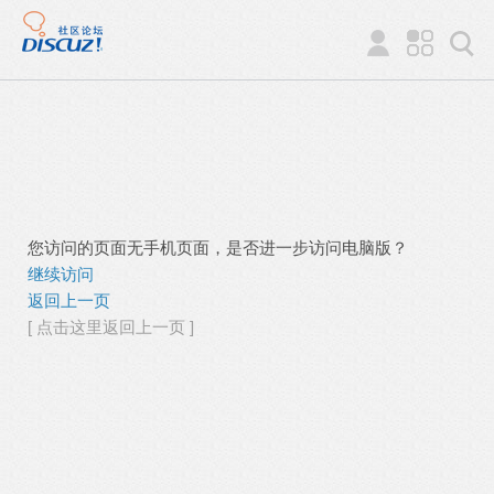
您访问的页面无手机页面，是否进一步访问电脑版？
继续访问
返回上一页
[ 点击这里返回上一页 ]