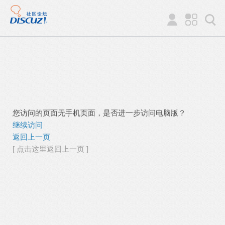
您访问的页面无手机页面，是否进一步访问电脑版？
继续访问
返回上一页
[ 点击这里返回上一页 ]