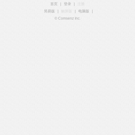
首页
|
登录
|
注册
简易版
|
触屏版
|
电脑版
|
© Comsenz Inc.