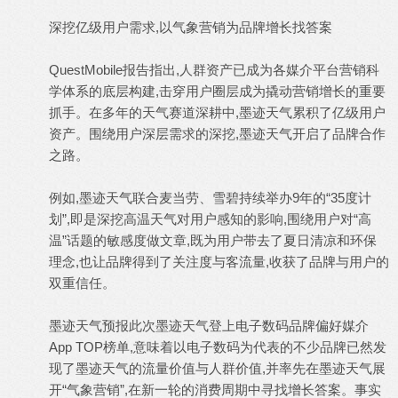
深挖亿级用户需求,以气象营销为品牌增长找答案
QuestMobile报告指出,人群资产已成为各媒介平台营销科
学体系的底层构建,击穿用户圈层成为撬动营销增长的重要
抓手。在多年的天气赛道深耕中,墨迹天气累积了亿级用户
资产。围绕用户深层需求的深挖,墨迹天气开启了品牌合作
之路。
例如,墨迹天气联合麦当劳、雪碧持续举办9年的“35度计
划”,即是深挖高温天气对用户感知的影响,围绕用户对“高
温”话题的敏感度做文章,既为用户带去了夏日清凉和环保
理念,也让品牌得到了关注度与客流量,收获了品牌与用户的
双重信任。
墨迹
天气预报
此次墨迹天气登上电子数码品牌偏好媒介
App TOP榜单,意味着以电子数码为代表的不少品牌已然发
现了墨迹天气的流量价值与人群价值,并率先在墨迹天气展
开“气象营销”,在新一轮的消费周期中寻找增长答案。事实