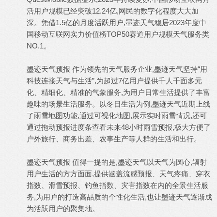
活用户规模已经突破12.24亿,网民的数字化程度大大加
深。凭借1.5亿的月度活跃用户,墨迹天气稳居2023年度中
国移动互联网实力价值榜TOP50赛道用户规模天气服务类
NO.1。
墨迹
天气预报
作为领先的天气服务企业,墨迹天气坚持“用
科技连接天气与生活”,为超过7亿用户提供千人千面多元
化、精细化、精准的气象服务,为用户日常生活提供了丰富
趣味的场景生活服务。以冬日生活为例,墨迹天气近期上线
了雨雪地图功能,通过可视化地图,展示实时雨雪情况,还可
通过拖动预报进度条查看未来48小时雨雪预报,极大方便了
户外旅行、商务出差、农事生产等人群的生活和出行。
墨迹
天气预报
值得一提的是,墨迹天气以天气为圆心,辐射
用户生活的方方面面,提供涵盖流感预报、天气疼痛、穿衣
指数、滑雪预报、钓鱼指数、灾害指数在内的全景生活服
务,为用户的打造高品质的个性化生活,也让墨迹天气逐渐成
为活跃用户的聚集地。