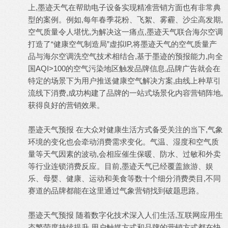
上,墨迹天气在帮助电子设备实现精准营销方面也有非常典
型的案例。例如,每年春季花粉、飞絮、雾霾、沙尘高发期,
空气质量令人堪忧,为解决这一痛点,墨迹天气联合海尔空调
打造了“健康空气制造局”虚拟IP,将墨迹天气的空气质量产
品与海尔空调洗空气技术相结合,基于墨迹的预报能力,向全
国AQI>100的空气污染地区触发品牌信息,品牌广告就会在
特定的场景下为用户推送健康空气解决方案,由线上种草引
流线下消费,成功构建了品牌的一站式场景化内容营销阵地,
获得良好的营销效果。
墨迹
天气预报
在大众对健康生活方式备受关注的当下,气象
环境的变化也会牵动消费需求变化。气温、湿度和空气质
量等天气因素的波动,会相应催生保暖、防水、过敏和外卖
等行业连锁消费反应。目前,墨迹天气已经覆盖旅游、娱
乐、母婴、健康、运动和美食等数十个细分消费类目,不同
赛道的品牌都能在这里通过气象营销找到破题思路。
墨迹天气
预报 随着数字化技术深入人们生活,互联网应用生
态繁荣度持续提升,用户触媒方式和品牌的营销方式都在快