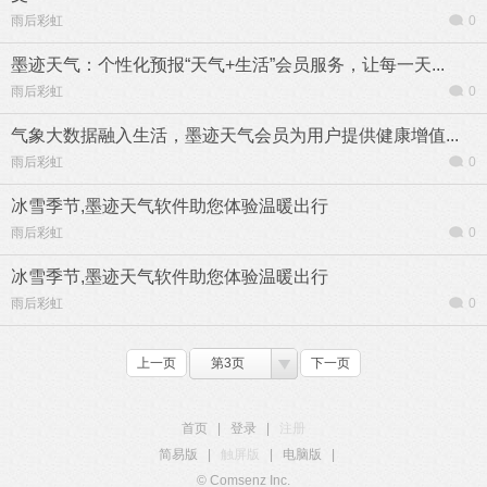
雨后彩虹
0
墨迹天气：个性化预报“天气+生活”会员服务，让每一天...
雨后彩虹
0
气象大数据融入生活，墨迹天气会员为用户提供健康增值...
雨后彩虹
0
冰雪季节,墨迹天气软件助您体验温暖出行
雨后彩虹
0
冰雪季节,墨迹天气软件助您体验温暖出行
雨后彩虹
0
上一页
第3页
下一页
首页
|
登录
|
注册
简易版
|
触屏版
|
电脑版
|
© Comsenz Inc.