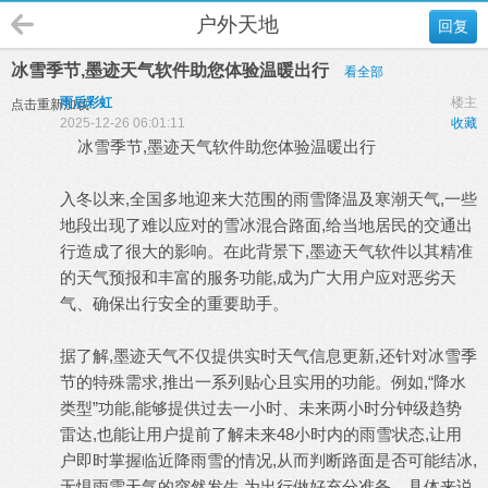
户外天地
回复
冰雪季节,墨迹天气软件助您体验温暖出行
看全部
雨后彩虹
楼主
点击重新加载
2025-12-26 06:01:11
收藏
冰雪季节,墨迹天气软件助您体验温暖出行
入冬以来,全国多地迎来大范围的雨雪降温及寒潮天气,一些
地段出现了难以应对的雪冰混合路面,给当地居民的交通出
行造成了很大的影响。在此背景下,墨迹天气软件以其精准
的天气预报和丰富的服务功能,成为广大用户应对恶劣天
气、确保出行安全的重要助手。
据了解,墨迹天气不仅提供实时天气信息更新,还针对冰雪季
节的特殊需求,推出一系列贴心且实用的功能。例如,“降水
类型”功能,能够提供过去一小时、未来两小时分钟级趋势
雷达,也能让用户提前了解未来48小时内的雨雪状态,让用
户即时掌握临近降雨雪的情况,从而判断路面是否可能结冰,
无惧雨雪天气的突然发生,为出行做好充分准备。具体来说,