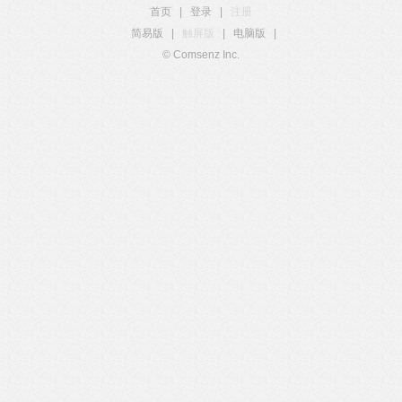
首页
|
登录
|
注册
简易版
|
触屏版
|
电脑版
|
© Comsenz Inc.