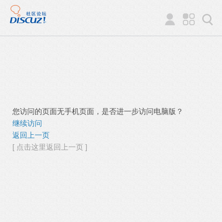
您访问的页面无手机页面，是否进一步访问电脑版？
继续访问
返回上一页
[ 点击这里返回上一页 ]